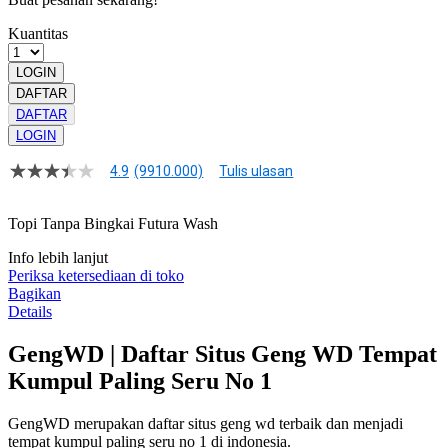
Kuantitas
LOGIN
DAFTAR
DAFTAR
LOGIN
4.9
(9910.000)
Tulis ulasan
4.9
dari
5
Topi Tanpa Bingkai Futura Wash
bintang,
nilai
Info lebih lanjut
rating
rata-
Periksa ketersediaan di toko
rata.
Bagikan
Read
Details
13
Reviews.
GengWD | Daftar Situs Geng WD Tempat
Tautan
halaman
Kumpul Paling Seru No 1
yang
sama.
GengWD merupakan daftar situs geng wd terbaik dan menjadi
tempat kumpul paling seru no 1 di indonesia.