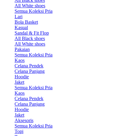
All Black shoes
All White shoes
Semua Koleksi Pria
Lari
Bola Basket
Kasual
Sandal & Fit Flop
All Black shoes
All White shoes
Pakaian
Semua Koleksi Pria
Kaos
Celana Pendek
Celana Panjang
Hoodie
Jaket
Semua Koleksi Pria
Kaos
Celana Pendek
Celana Panjang
Hoodie
Jaket
Aksesoris
Semua Koleksi Pria
Topi